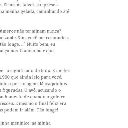
. Ficaram, talvez, surpresos.
uma manhã gelada, caminhando até
 números não terminam nunca?
rizonte. Sim, você me respondeu.
 tão longe…” Muito bem, eu
alcançamos. Como o mar que
er o significado de tudo. E me fez
 1980 que ainda leio para você.
finir o personagem. Macaquinhos
s figuradas. O avô, acusando o
tranhamento de quando o goleiro
esceu. E mesmo o final feliz era
as podem ir além. Tão longe!
minha meninice, na minha