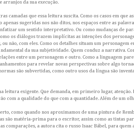
e arranjos da sua execução.
ras camadas que essa leitura suscita. Como os casos em que as
estão apenas sugeridas nos não ditos, nos espaços entre as pal
nfatizar um sentido interpretativo. Ou como mudanças de pa
 Como os diálogos trazem implícitas as intenções dos personag
s, ou não, com eles. Como os detalhes situam um personagem 
fundamental da sua subjetividade. Quem conduz a narrativa. Co
 relações entre um personagem e outro. Como a linguagem par
ranhamentos para revelar novas perspectivas sobre algo torna
ormas são subvertidas, como outro usos da língua são invent
a leitura exigente. Que demanda, em primeiro lugar, atenção.
ão com a qualidade do que com a quantidade. Além de um olh
e perto, como quando nos aproximamos de uma pintura de Remb
vras são matéria-prima para o escritor, assim como as tintas par
s comparações, a autora cita o russo Isaac Bábel, para quem a