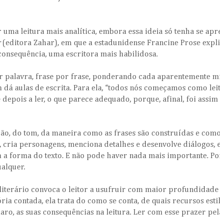
 uma leitura mais analítica, embora essa ideia só tenha se ap
r
(editora Zahar), em que a estadunidense Francine Prose expli
 consequência, uma escritora mais habilidosa.
r palavra, frase por frase, ponderando cada aparentemente 
m dá aulas de escrita. Para ela, “todos nós começamos como lei
depois a ler, o que parece adequado, porque, afinal, foi assim
ção, do tom, da maneira como as frases são construídas e como
, cria personagens, menciona detalhes e desenvolve diálogos,
 a forma do texto. E não pode haver nada mais importante. Po
ualquer.
 literário convoca o leitor a usufruir com maior profundidade
ria contada, ela trata do como se conta, de quais recursos est
laro, as suas consequências na leitura. Ler com esse prazer p