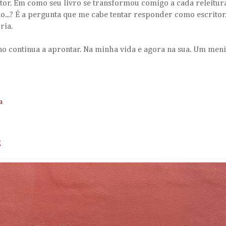
itor. Em como seu livro se transformou comigo a cada releitur
ão...? É a pergunta que me cabe tentar responder como escrito
ria.
ino continua a aprontar. Na minha vida e agora na sua. Um me
a
R