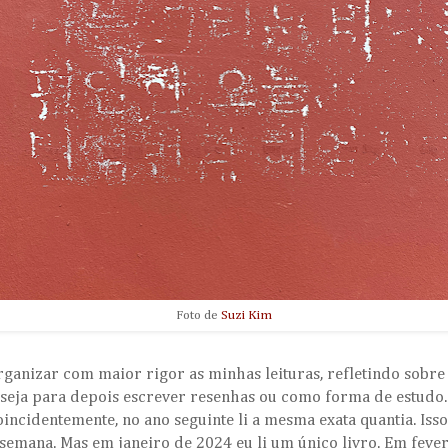
Foto de
Suzi Kim
ganizar com maior rigor as minhas leituras, refletindo sobre 
seja para depois escrever resenhas ou como forma de estudo. E
incidentemente, no ano seguinte li a mesma exata quantia. Is
 semana. Mas em janeiro de 2024 eu li um único livro. Em fev