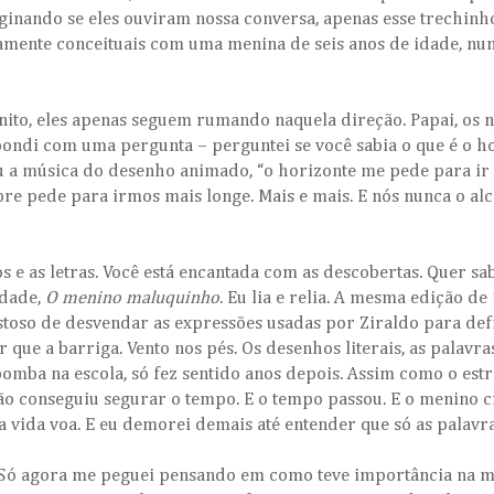
aginando se eles ouviram nossa conversa, apenas esse trechinho
amente conceituais com uma menina de seis anos de idade, n
nito, eles apenas seguem rumando naquela direção. Papai, os
ondi com uma pergunta – perguntei se você sabia o que é o ho
ou a música do desenho animado, “o horizonte me pede para ir
mpre pede para irmos mais longe. Mais e mais. E nós nunca o 
 e as letras. Você está encantada com as descobertas. Quer sab
idade,
O menino maluquinho
. Eu lia e relia. A mesma edição de
stoso de desvendar as expressões usadas por Ziraldo para de
 que a barriga. Vento nos pés. Os desenhos literais, as palavra
bomba na escola, só fez sentido anos depois. Assim como o es
o conseguiu segurar o tempo. E o tempo passou. E o menino cr
a vida voa. E eu demorei demais até entender que só as palavr
s. Só agora me peguei pensando em como teve importância na 