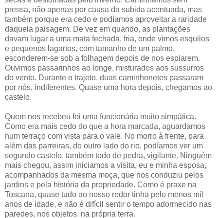
pressa, não apenas por causa da subida acentuada, mas
também porque era cedo e podíamos aproveitar a raridade
daquela paisagem. De vez em quando, as plantações
davam lugar a uma mata fechada, fria, onde vimos esquilos
e pequenos lagartos, com tamanho de um palmo,
esconderem-se sob a folhagem depois de nos espiarem.
Ouvimos passarinhos ao longe, misturados aos sussurros
do vento. Durante o trajeto, duas caminhonetes passaram
por nós, indiferentes. Quase uma hora depois, chegamos ao
castelo.
Quem nos recebeu foi uma funcionária muito simpática.
Como era mais cedo do que a hora marcada, aguardamos
num terraço com vista para o vale. No morro à frente, para
além das parreiras, do outro lado do rio, podíamos ver um
segundo castelo, também todo de pedra, vigilante. Ninguém
mais chegou, assim iniciamos a visita, eu e minha esposa,
acompanhados da mesma moça, que nos conduziu pelos
jardins e pela história da propriedade. Como é praxe na
Toscana, quase tudo ao nosso redor tinha pelo menos mil
anos de idade, e não é difícil sentir o tempo adormecido nas
paredes, nos objetos, na própria terra.