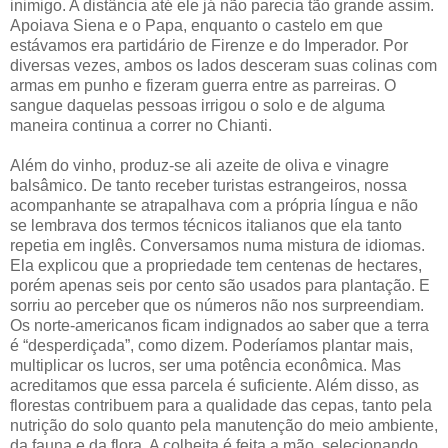
inimigo. A distância até ele já não parecia tão grande assim.
Apoiava Siena e o Papa, enquanto o castelo em que
estávamos era partidário de Firenze e do Imperador. Por
diversas vezes, ambos os lados desceram suas colinas com
armas em punho e fizeram guerra entre as parreiras. O
sangue daquelas pessoas irrigou o solo e de alguma
maneira continua a correr no Chianti.
Além do vinho, produz-se ali azeite de oliva e vinagre
balsâmico. De tanto receber turistas estrangeiros, nossa
acompanhante se atrapalhava com a própria língua e não
se lembrava dos termos técnicos italianos que ela tanto
repetia em inglês. Conversamos numa mistura de idiomas.
Ela explicou que a propriedade tem centenas de hectares,
porém apenas seis por cento são usados para plantação. E
sorriu ao perceber que os números não nos surpreendiam.
Os norte-americanos ficam indignados ao saber que a terra
é “desperdiçada”, como dizem. Poderíamos plantar mais,
multiplicar os lucros, ser uma potência econômica. Mas
acreditamos que essa parcela é suficiente. Além disso, as
florestas contribuem para a qualidade das cepas, tanto pela
nutrição do solo quanto pela manutenção do meio ambiente,
da fauna e da flora. A colheita é feita a mão, selecionando