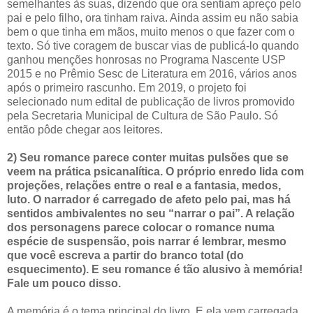
semelhantes às suas, dizendo que ora sentiam apreço pelo
pai e pelo filho, ora tinham raiva. Ainda assim eu não sabia
bem o que tinha em mãos, muito menos o que fazer com o
texto. Só tive coragem de buscar vias de publicá-lo quando
ganhou menções honrosas no Programa Nascente USP
2015 e no Prêmio Sesc de Literatura em 2016, vários anos
após o primeiro rascunho. Em 2019, o projeto foi
selecionado num edital de publicação de livros promovido
pela Secretaria Municipal de Cultura de São Paulo. Só
então pôde chegar aos leitores.
2) Seu romance parece conter muitas pulsões que se
veem na prática psicanalítica. O próprio enredo lida com
projeções, relações entre o real e a fantasia, medos,
luto. O narrador é carregado de afeto pelo pai, mas há
sentidos ambivalentes no seu “narrar o pai”. A relação
dos personagens parece colocar o romance numa
espécie de suspensão, pois narrar é lembrar, mesmo
que você escreva a partir do branco total (do
esquecimento). E seu romance é tão alusivo à memória!
Fale um pouco disso.
A memória é o tema principal do livro. E ela vem carregada