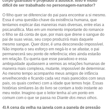
corpo guardado e projetado à adultice. Isso é muito
difícil de ser trabalhado no personagem-narrador?
O filho quer se diferenciar do pai para encontrar a si mesmo.
Essa é uma questão-chave da existência humana, que
tentamos explicar das maneiras mais diversas, entre elas a
psicanalítica. Mas em um momento importante do romance
o filho se dá conta de que, por mais que drene o sangue do
pai de suas veias, seu corpo produzirá mais daquele
mesmo sangue. Quer dizer, é uma desconexão impossível.
Não importa o seu esforço em negá-lo e se afastar, o pai
permanecerá seu ponto de referência; eles ainda estarão
em relação. Eu queria que esse paradoxo e essa
ambiguidade ajudassem a vermos as relações humanas de
maneira mais complexa, mutante, impossível de determinar.
Ao mesmo tempo acompanho meus amigos de infância
envelhecendo e ficando cada vez mais parecidos com seus
pais, os quais conheci com a idade que temos hoje. Essas
histórias similares às do livro se contam a todo instante ao
meu redor. Imagino que o leitor tenha aí um ponto em
comum com o que se passa no
Diante dos meus olhos
.
4) A cena da velha na janela com a panela de pressão