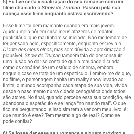
5) Eu tive certa visualização do seu romance com um
filme chamado o
Show de Truman
. Passou pela sua
cabeça esse filme enquanto estava escrevendo?
Esse filme foi bem marcante quando era mais jovem.
Ajudou-me a pôr em crise meus afazeres de redator
publicitário, que mal tinham se iniciado. Não me lembro de
ter pensado nele, especificamente, enquanto escrevia o
Diante dos meus olhos
, mas sem dúvida a aproximação é
plausível.
Show de Truman
também fala de desconstruir
uma ilusão ao dar-se conta de que a realidade é criada
como os cenários de um estúdio de cinema, embora
naquele caso se trate de um espetáculo. Lembro-me de que,
no filme, o personagem habita um reality show levado ao
limite: o mundo acompanha cada etapa de sua vida, vivida
desde o nascimento numa cidade cenográfica onde todos
são atores. No final, quando percebe essa sua condição, ele
abandona o espetáculo e se lança “no mundo real”. O que
fico me perguntando, e isso sim tem a ver com meu livro, é:
que mundo é este? Tem mesmo algo de real? Como se
pode confiar?
6) Se fosse dar esse seu romance a alguém próximo e