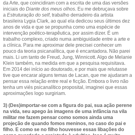
da Arte, que coincidiram com a escrita de uma das versões
iniciais do
Diante dos meus olhos
. Eu me debruçava sobre
a
Estruturação do self
, trabalho derradeiro da artista
brasileira Lygia Clark, ao qual ela dedicou seus últimos dez
anos de vida e que se propunha como uma espécie de
intervenção poético-terapêutica, por assim dizer. É um
trabalho complexo, criado numa ambiguidade entre a arte e
a clínica. Para me aproximar dele precisei conhecer um
pouco da teoria psicanalítica, que é encantadora. Não parei
mais. Li um tanto de Freud, Jung, Winnicott. Algo de Melanie
Klein também, na medida em que a pesquisa requisitava.
Em 2014 dei início ao doutorado, e por mais que relutasse
tive que encarar alguns temas de Lacan, que me ajudaram a
pensar essa relação entre real e ficção. Embora o livro não
tenha um viés psicanalítico proposital, imaginei que essas
aproximações logo surgiriam.
3) (Des)importar-se com a figura do pai, sua ação perene
na vida, seu apego às imagens de uma infância na vila
militar me fazem pensar como somos ainda uma
projeção de quando fomos meninos, no caso do pai e
filho. E como se no filho houvesse essas libações do