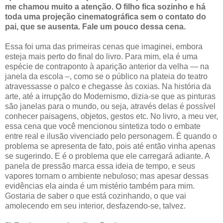
me chamou muito a atenção. O filho fica sozinho e há
toda uma projeção cinematográfica sem o contato do
pai, que se ausenta. Fale um pouco dessa cena.
Essa foi uma das primeiras cenas que imaginei, embora
esteja mais perto do final do livro. Para mim, ela é uma
espécie de contraponto à aparição anterior da velha — na
janela da escola –, como se o público na plateia do teatro
atravessasse o palco e chegasse às coxias. Na história da
arte, até a irrupção do Modernismo, dizia-se que as pinturas
são janelas para o mundo, ou seja, através delas é possível
conhecer paisagens, objetos, gestos etc. No livro, a meu ver,
essa cena que você mencionou sintetiza todo o embate
entre real e ilusão vivenciado pelo personagem. É quando o
problema se apresenta de fato, pois até então vinha apenas
se sugerindo. E é o problema que ele carregará adiante. A
panela de pressão marca essa ideia de tempo, e seus
vapores tornam o ambiente nebuloso; mas apesar dessas
evidências ela ainda é um mistério também para mim.
Gostaria de saber o que está cozinhando, o que vai
amolecendo em seu interior, desfazendo-se, talvez.