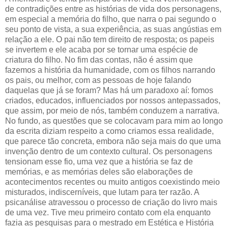
de contradições entre as histórias de vida dos personagens,
em especial a memória do filho, que narra o pai segundo o
seu ponto de vista, a sua experiência, as suas angústias em
relação a ele. O pai não tem direito de resposta; os papeis
se invertem e ele acaba por se tornar uma espécie de
criatura do filho. No fim das contas, não é assim que
fazemos a história da humanidade, com os filhos narrando
os pais, ou melhor, com as pessoas de hoje falando
daquelas que já se foram? Mas há um paradoxo aí: fomos
criados, educados, influenciados por nossos antepassados,
que assim, por meio de nós, também conduzem a narrativa.
No fundo, as questões que se colocavam para mim ao longo
da escrita diziam respeito a como criamos essa realidade,
que parece tão concreta, embora não seja mais do que uma
invenção dentro de um contexto cultural. Os personagens
tensionam esse fio, uma vez que a história se faz de
memórias, e as memórias deles são elaborações de
acontecimentos recentes ou muito antigos coexistindo meio
misturados, indiscerníveis, que lutam para ter razão. A
psicanálise atravessou o processo de criação do livro mais
de uma vez. Tive meu primeiro contato com ela enquanto
fazia as pesquisas para o mestrado em Estética e História