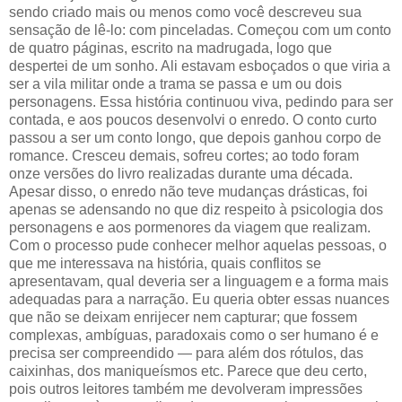
sendo criado mais ou menos como você descreveu sua
sensação de lê-lo: com pinceladas. Começou com um conto
de quatro páginas, escrito na madrugada, logo que
despertei de um sonho. Ali estavam esboçados o que viria a
ser a vila militar onde a trama se passa e um ou dois
personagens. Essa história continuou viva, pedindo para ser
contada, e aos poucos desenvolvi o enredo. O conto curto
passou a ser um conto longo, que depois ganhou corpo de
romance. Cresceu demais, sofreu cortes; ao todo foram
onze versões do livro realizadas durante uma década.
Apesar disso, o enredo não teve mudanças drásticas, foi
apenas se adensando no que diz respeito à psicologia dos
personagens e aos pormenores da viagem que realizam.
Com o processo pude conhecer melhor aquelas pessoas, o
que me interessava na história, quais conflitos se
apresentavam, qual deveria ser a linguagem e a forma mais
adequadas para a narração. Eu queria obter essas nuances
que não se deixam enrijecer nem capturar; que fossem
complexas, ambíguas, paradoxais como o ser humano é e
precisa ser compreendido — para além dos rótulos, das
caixinhas, dos maniqueísmos etc. Parece que deu certo,
pois outros leitores também me devolveram impressões